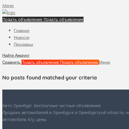
Меню
Подать объявление
Подать объявление
Главная
Новости
Продавцы
Найти
Аккаунт
Сравнить
Подать объявление
Подать объявление
Меню
No posts found matched your criteria
Авто Оренбург. Бесплатные частные объявления.
Продажа автомобилей в Оренбурге и Оренбургской области, но
автомобиль б/у, цены.