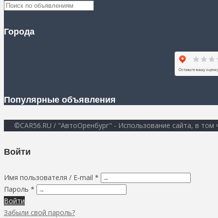
Города
Популярные объявления
©CAR56.RU / "АвтоОренбург" - Использование сайта, в том
Войти
Имя пользователя / E-mail *
Пароль *
Войти
Забыли свой пароль?