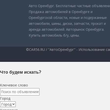
Авто Оренбург. Бесплатные частные объявлени
Продажа автомобилей в Оренбурге и
Оренбургской области, новые и подержанные
автомобили, шины, диски, запчасти, прокат и
аренда автомобилей. Авторынок Оренбурга.
Купить автомобиль б/у, цены.
©CAR56.RU / "АвтоОренбург" - Использование са
Что будем искать?
Ключевое слово
Город