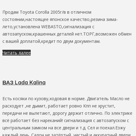
Продам Toyota Corolla 2005г/в в отличном
состоянии,настоящее японское качество,резина зима-
лето,установлена WEBASTO,сигнализация с
автозапуском,крашенных деталей нет.ТОРГ,возможен обмен
с вашей доплатой,кредит по двум документам.
Читать далее
ВАЗ Lada Kalina
Есть косяки по кузову,ходовая в норме. Двигатель Масло не
расходует ,не дымит, работает ровно Кпп не хрустит,
передачи не вылетают, дорогу держит отлично. По электрике
всё работает без нареканий! сигнализация с автозапуском с
центральным замком на все двери и т.д. Сел и поехал.Езжу
каждый день. Салон не затёртый, чистый и аккуратный,двери